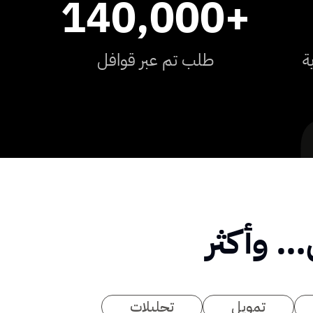
140,000
+
ة
طلب تم عبر قوافل
… وأكثر
تمويل
تحليلات