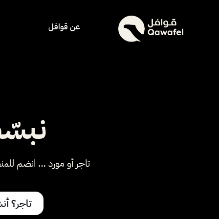
خطي
لى
عن قوافل
لمحتوى
نبسّ
تاجر أو مورد … انضم للمنص
تاجر؟ أن