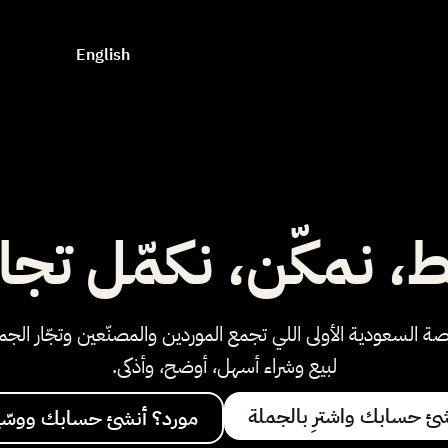
English
ط، نمكّن، نكمّل تجا
ة السعودية الأولى اللي تجمع الموردين والمصنّعين وتجّار الجم
لبيع وشراء أسهل، أوضح، وأذكى.
شئ حسابك واشترِ بالجملة
مورد؟ أنشئ حسابك ووسّع