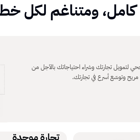
امل، ومتناغم لكل خطو
جحي لتمويل تجارتك وشراء احتياجاتك بالآجل من
ريح وتوسّع أسرع في تجارتك.
تجارة موحدة