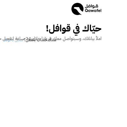
حيّاك في قوافل!
املأ بياناتك، وسيتواصل معك فريقنا خلال 24 ساعة لتفعيل حسابك والانطلاق مع قوافل.
عندك حساب بالفعل؟
سجل دخولك